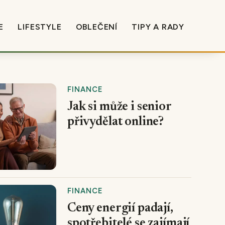
E
LIFESTYLE
OBLEČENÍ
TIPY A RADY
FINANCE
Jak si může i senior
přivydělat online?
FINANCE
Ceny energií padají,
spotřebitelé se zajímají