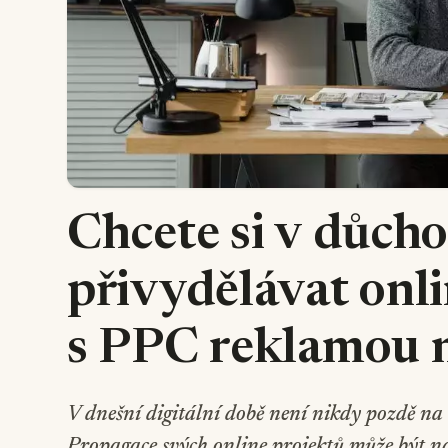
Chcete si v důch
přivydělávat onl
s PPC reklamou 
V dnešní digitální době není nikdy pozdě na t
Propagace svých online projektů může být ná