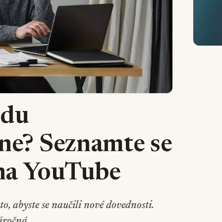
odu
ine? Seznamte se
na YouTube
o, abyste se naučili nové dovednosti.
ročná...