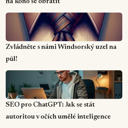
na koho se obrátit
Zvládněte s námi Windsorský uzel na
půl!
SEO pro ChatGPT: Jak se stát
autoritou v očích umělé inteligence